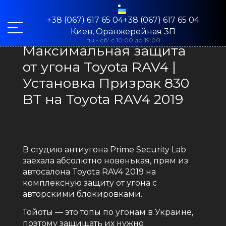
+38 (067) 617 65 04+38 (067) 617 65 04
Киев, Оранжерейная 3П
пн - сб: с 10:00 до 19:00
Максимальная защита
от угона Toyota RAV4 |
Установка Призрак 830
BT на Toyota RAV4 2019
В студию антиугона Prime Security Lab
заехала абсолютно новенькая, прям из
автосалона Toyota RAV4 2019 на
комплексную защиту от угона с
авторскими блокировками.
Тойоты — это топы по угонам в Украине,
поэтому защищать их нужно