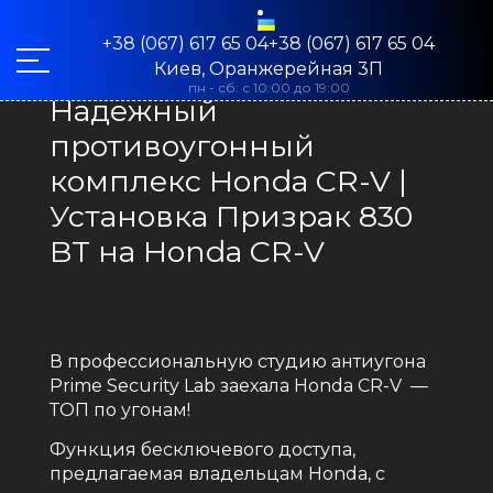
+38 (067) 617 65 04+38 (067) 617 65 04
Киев, Оранжерейная 3П
пн - сб: с 10:00 до 19:00
Надежный
противоугонный
комплекс Honda CR-V |
Установка Призрак 830
BT на Honda CR-V
В профессиональную студию антиугона
Prime Security Lab заехала Honda CR-V —
ТОП по угонам!
Функция бесключевого доступа,
предлагаемая владельцам Honda, с