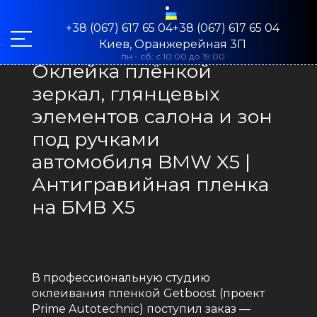
+38 (067) 617 65 04+38 (067) 617 65 04
Киев, Оранжерейная 3П
пн - сб: с 10:00 до 19:00
Оклейка плёнкой
зеркал, глянцевых
элементов салона и зон
под ручками
автомобиля BMW X5 |
Антигравийная пленка
на БМВ Х5
В профессиональную студию
оклеивания пленкой Getboost (проект
Prime Autotechnic) поступил заказ —