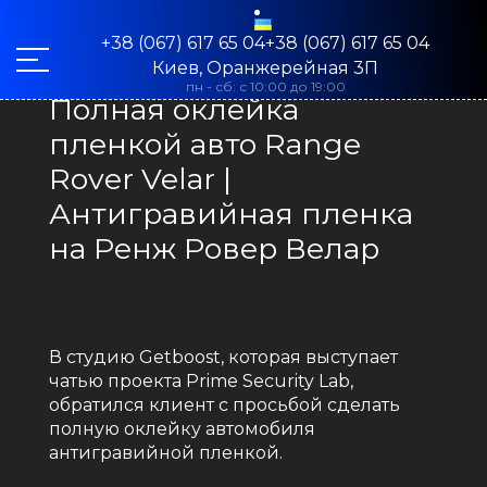
+38 (067) 617 65 04+38 (067) 617 65 04
Киев, Оранжерейная 3П
пн - сб: с 10:00 до 19:00
Полная оклейка
пленкой авто Range
Rover Velar |
Антигравийная пленка
на Ренж Ровер Велар
В студию Getboost, которая выступает
чатью проекта Prime Security Lab,
обратился клиент с просьбой сделать
полную оклейку автомобиля
антигравийной пленкой.