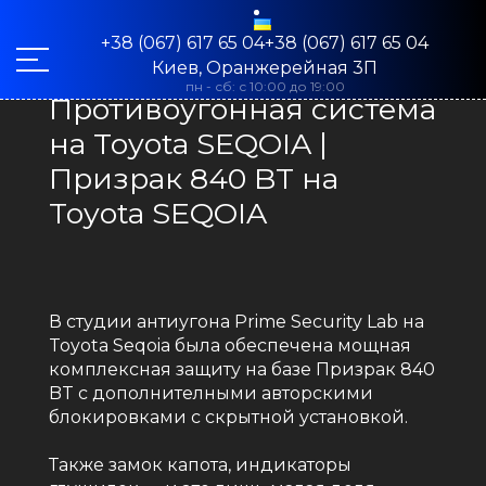
+38 (067) 617 65 04+38 (067) 617 65 04
Киев, Оранжерейная 3П
пн - сб: с 10:00 до 19:00
Противоугонная система
на Toyota SEQOIA |
Призрак 840 BT на
Toyota SEQOIA
В студии антиугона Prime Security Lab на
Toyota Seqoia была обеспечена мощная
комплексная защиту на базе Призрак 840
BT с дополнителными авторскими
блокировками с скрытной установкой.
Также замок капота, индикаторы