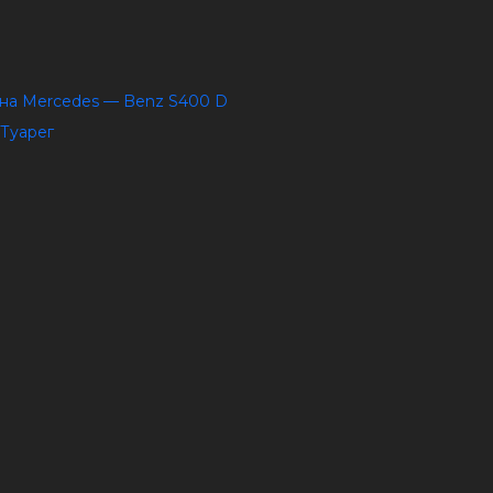
Т на Mercedes — Benz S400 D
 Туарег