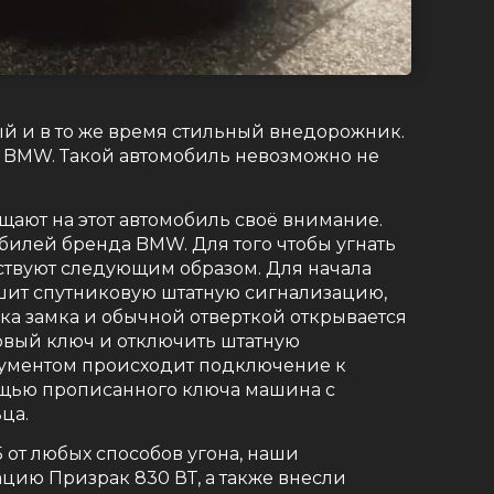
й и в то же время стильный внедорожник.
 BMW. Такой автомобиль невозможно не
щают на этот автомобиль своё внимание.
билей бренда BMW. Для того чтобы угнать
твуют следующим образом. Для начала
ушит спутниковую штатную сигнализацию,
ка замка и обычной отверткой открывается
новый ключ и отключить штатную
ументом происходит подключение к
ощью прописанного ключа машина с
ца.
 от любых способов угона, наши
цию Призрак 830 ВТ, а также внесли