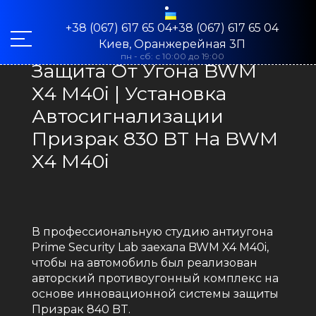
+38 (067) 617 65 04+38 (067) 617 65 04
Киев, Оранжерейная 3П
пн - сб: с 10:00 до 19:00
Защита От Угона BWM
X4 M40i | Установка
Автосигнализации
Призрак 830 BT На BWM
X4 M40i
В профессиональную студию антиугона
Prime Security Lab заехала BWM X4 M40i,
чтобы на автомобиль был реализован
авторский противоугонный комплекс на
основе инновационной системы защиты
Призрак 840 BT.