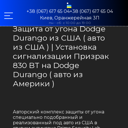
+38 (067) 617 65 04+38 (067) 617 65 04
Киев, Оранжерейная 3П
пн - сб: с 10:00 до 19:00
Защита от угона Dodge
Durango из США ( авто
из США ) | Установка
сигнализации Призрак
830 BT на Dodge
Durango ( авто из
Америки )
Авторский комплекс защиты от угона
специально подобранный и
реализованный под авто из США в