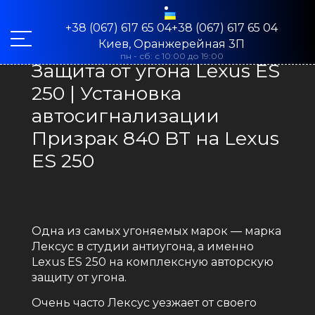
+38 (067) 617 65 04+38 (067) 617 65 04
Киев, Оранжерейная 3П
пн - сб: с 10:00 до 19:00
Защита от угона Lexus ES
250 | Установка
автосигнализации
Призрак 840 BT на Lexus
ES 250
Одна из самых угоняемых марок — марка
Лексус в студии антиугона, а именно
Lexus ES 250 на комплексную авторскую
защиту от угона.
Очень часто Лексус уезжает от своего