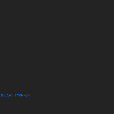
орд Едж Титаниум