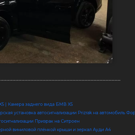
5 | Камера заднего вида БМВ X5
торская установка автосигнализации Prizrak на автомобиль Ф
автосигнализации Призрак на Ситроен
ёрной виниловой плёнкой крыши и зеркал Ауди А4