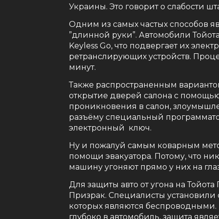
Украины. Это говорит о слабости шт
Одним из самых частых способов я
”длинной руки”. Автомобили Тойот
Keyless Go, что подвергает их эле
ретранслирующих устройств. Проце
минут.
Также распространенным вариантом
открытие дверей салона с помощью 
проникновения в салон, злоумышл
разъёму специальный программато
электронный ключ.
Ну и пожалуй самым коварным мето
помощи эвакуатора. Потому, что ни
машину угоняют прямо у них на гла
Для защиты авто от угона на Тойот
Призрак. Специалисты установили с
которых являются беспроводными. 
глубоко в автомобиль, защита явл