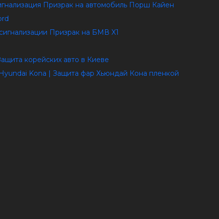
сигнализация Призрак на автомобиль Порш Кайен
ord
осигнализации Призрак на БМВ X1
 Защита корейских авто в Киеве
Hyundai Kona | Защита фар Хьюндай Кона пленкой