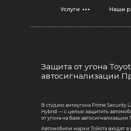
Услуги
Наши р
Защита от угона Toyot
автосигнализации Пр
В студию антиугона Prime Security
Hybrid — с целью защитить автомоби
от угона на базе автосигнализации 
Автомобили марки Тойота входят в