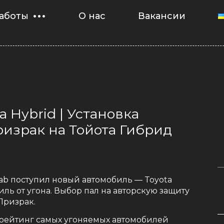
аботы
О нас
Вакансии
a Hybrid | Установка
израк на Тойота Гибрид
 Lab поступил новый автомобиль — Toyota
ль от угона. Выбор пал на авторскую защиту
Призрак.
 рейтинг самых угоняемых автомобилей