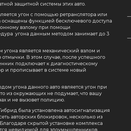
атной защитной системы этих авто.
вляется угон с помощью ретранслятора или
а оснащены функцией бесключевого доступа
ктронному взлому при помощи
дура угона данным методом занимает до 3
 угона является механический взлом и
отмычки. В этом случае, после успешного
енник подключает к диагностическому
р и прописывает в системе новый
дом угона данного авто является угон при
кто из окружающих не подумает, что вашу
зах и не вызовет полицию.
а Гибрид была установлена автосигнализация
еть авторских блокировок, несколько из
Благодаря скрытой установке комплекса
яется невидимой для злоумышленников.