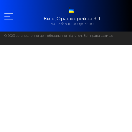
Київ, Оранжерейна 3П
пн - сб: з 10:00 до 19:00
© 2023 встановлення доп. обладнання під ключ. Всі права захищені