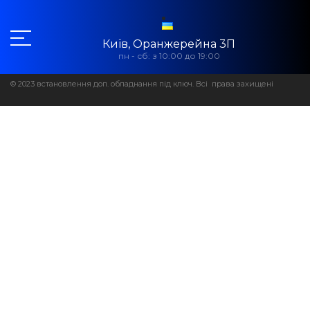
Київ, Оранжерейна 3П
пн - сб: з 10:00 до 19:00
© 2023 встановлення доп. обладнання під ключ. Всі права захищені