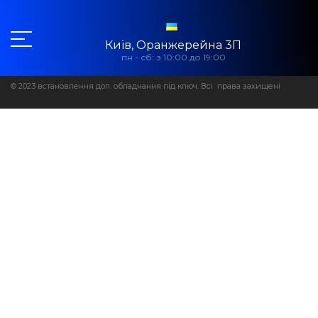
Київ, Оранжерейна 3П
пн - сб: з 10:00 до 19:00
© 2023 встановлення доп. обладнання під ключ. Всі права захищені