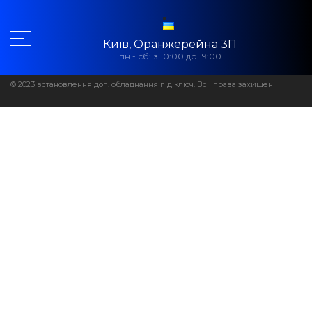
Київ, Оранжерейна 3П
пн - сб: з 10:00 до 19:00
© 2023 встановлення доп. обладнання під ключ. Всі права захищені