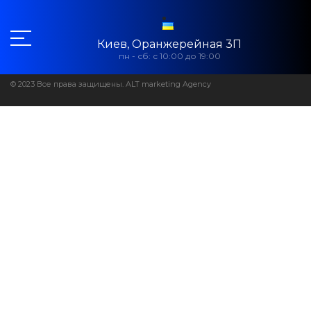
Киев, Оранжерейная 3П
пн - сб: с 10:00 до 19:00
© 2023 Все права защищены. ALT marketing Agency