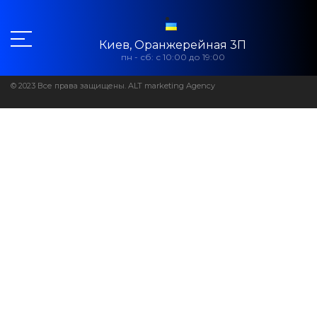
Киев, Оранжерейная 3П
пн - сб: с 10:00 до 19:00
© 2023 Все права защищены. ALT marketing Agency