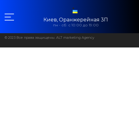
Киев, Оранжерейная 3П
пн - сб: с 10:00 до 19:00
© 2023 Все права защищены. ALT marketing Agency