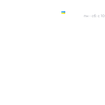
Киев, Оранже
О нас
Вакансии
пн - сб: с 1