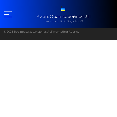
Киев, Оранжерейная 3П
пн - сб: с 10:00 до 19:00
© 2023 Все права защищены. ALT marketing Agency