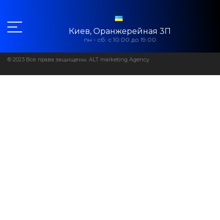
Киев, Оранжерейная 3П
пн - сб: с 10:00 до 19:00
© 2023 Все права защищены. ALT marketing Agency