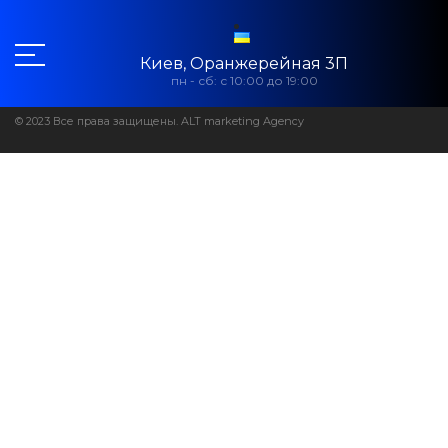
Киев, Оранжерейная 3П
пн - сб: с 10:00 до 19:00
© 2023 Все права защищены. ALT marketing Agency