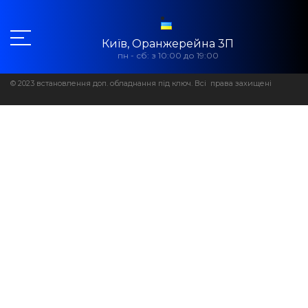
Київ, Оранжерейна 3П
пн - сб: з 10:00 до 19:00
© 2023 встановлення доп. обладнання під ключ. Всі права захищені