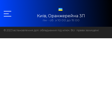
Київ, Оранжерейна 3П
пн - сб: з 10:00 до 19:00
© 2023 встановлення доп. обладнання під ключ. Всі права захищені