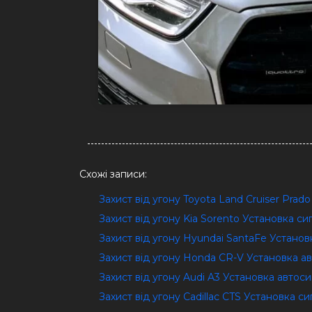
Схожі записи:
Захист від угону Toyota Land Cruiser Prad
Захист від угону Kia Sorento Установка си
Захист від угону Hyundai SantaFe Установ
Захист від угону Honda CR-V Установка а
Захист від угону Audi A3 Установка автоси
Захист від угону Cadillac CTS Установка си