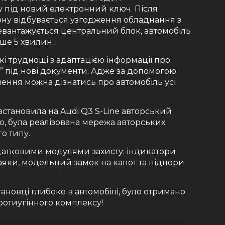
 під новий електронний ключ. Після
ону відбувається узгодження обладнання з
вантажується центральний блок, автомобіль
ьше 5 хвилин.
і труднощі з адаптацією інформації про
ти” під нові документи. Адже за допомогою
ення можна дізнатись про автомобіль усі
 встановила на Audi Q3 S-Line авторський
о, була реалізована мережа авторських
о типу.
атковими модулями захисту: індикатори
аяки, модельний замок на капот та підпори
тановці глибоко в автомобілі, було отримано
ротиугінного комплексу!