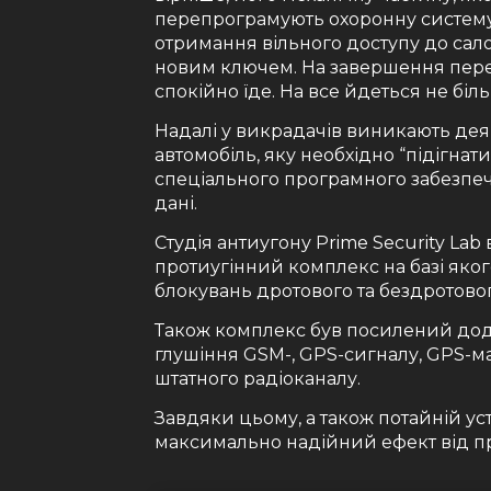
перепрограмують охоронну систему
отримання вільного доступу до сал
новим ключем. На завершення пере
спокійно їде. На все йдеться не біл
Надалі у викрадачів виникають деяк
автомобіль, яку необхідно “підігна
спеціального програмного забезпеч
дані.
Студія антиугону Prime Security Lab
протиугінний комплекс на базі яког
блокувань дротового та бездротовог
Також комплекс був посилений дод
глушіння GSM-, GPS-сигналу, GPS-м
штатного радіоканалу.
Завдяки цьому, а також потайній ус
максимально надійний ефект від п