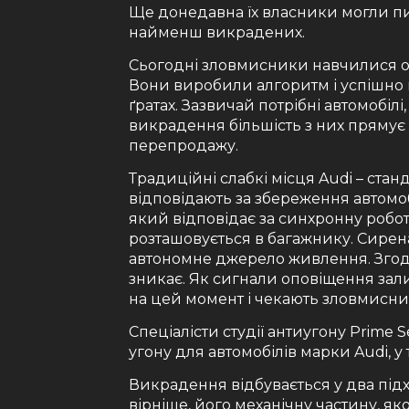
Ще донедавна їх власники могли п
найменш викрадених.
Сьогодні зловмисники навчилися об
Вони виробили алгоритм і успішно
ґратах. Зазвичай потрібні автомобілі
викрадення більшість з них пряму
перепродажу.
Традиційні слабкі місця Audi – ста
відповідають за збереження автомоб
який відповідає за синхронну робот
розташовується в багажнику. Сирена
автономне джерело живлення. Згодо
зникає. Як сигнали оповіщення зали
на цей момент і чекають зловмисни
Спеціалісти студії антиугону Prime S
угону для автомобілів марки Audi, у 
Викрадення відбувається у два підх
вірніше, його механічну частину, я