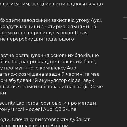
ишатися тим, що ці машини відносяться до
ходити заводський захист від угону Ауді.
 крадуть машини з чотирма кільцями на
, вік яких не перевищує 5 років. Після
є на переробку для подальшого
ндартне розташування основних блоків, що
іля. Так, наприклад, центральний блок,
у протиугінного комплексу Audi,
 також розміщена в задній частині та має
м вбудований акумулятор сідає і звук
шається тільки світлова сигналізація. Саме
ки.
ecurity Lab готові розповісти про методи
тому числі моделі Audi Q3 S-Line.
оди. Спочатку виготовляють дублікат,
кою розкривають авто. Згодом