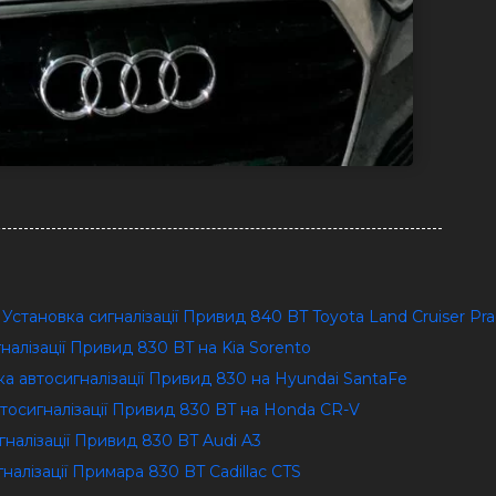
o Установка сигналізації Привид 840 BT Toyota Land Cruiser Pr
гналізації Привид 830 BT на Kia Sorento
ка автосигналізації Привид 830 на Hyundai SantaFe
втосигналізації Привид 830 BT на Honda CR-V
гналізації Привид 830 BT Audi A3
гналізації Примара 830 BT Сadillac CTS