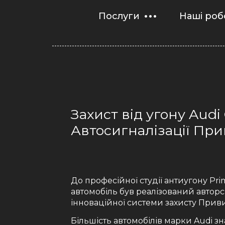
Послуги
Наші роб
Захист від угону Audi
Автосигналізації При
До професійної студії антиугону Prim
автомобіль був реалізований автор
інноваційної системи захисту Прив
Більшість автомобілів марки Audi з