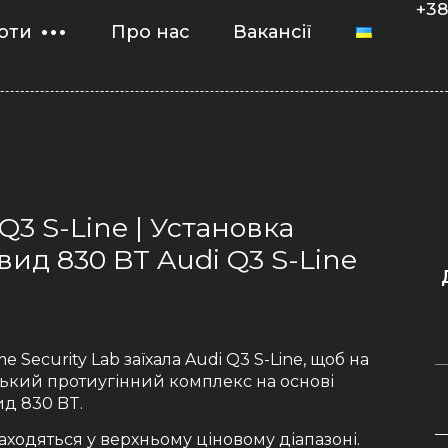
+38
оти
Про нас
Вакансії
 Q3 S-Line | Установка
вид 830 BT Audi Q3 S-Line
e Security Lab заїхала Audi Q3 S-Line, щоб на
ський протиугінний комплекс на основі
ид 830 BT.
находяться у верхньому ціновому діапазоні.