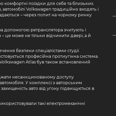
о комфортні поїздки для себе та близьких.
в, автомобілі Volkswagen традиційно входять і
адаються – через попит на чорному ринку
за допомогою ретранслятора зчитують і
– це може не тільки відчинити двері, а й
чення безпеки спеціалістами студії
истовується професійна протиугінна система.
 Volkswagen Atlas був також встановлений
джати несанкцинованому доступу
автомобіля. У комплексі з авторським
захищеність авто від угону підвищується в
икористовували такі електромеханічні