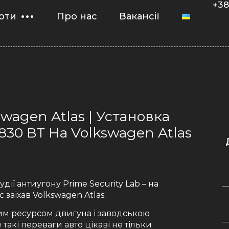
+38
оти
Про нас
Вакансії
swagen Atlas | Установка
830 ВТ На Volkswagen Atlas
дії антиугону Prime Security Lab – на
аїхав Volkswagen Atlas.
м ресурсом двигуна і заводською
такі переваги авто цікаві не тільки