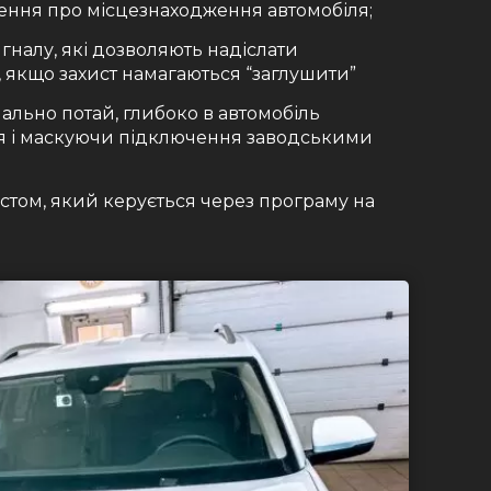
ення про місцезнаходження автомобіля;
гналу, які дозволяють надіслати
 якщо захист намагаються “заглушити”
ально потай, глибоко в автомобіль
я і маскуючи підключення заводськими
стом, який керується через програму на