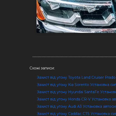
Схожі записи:
Захист від угону Toyota Land Cruiser Prad
Захист від угону Kia Sorento Установка си
Захист від угону Hyundai SantaFe Установ
Захист від угону Honda CR-V Установка а
Захист від угону Audi A3 Установка автоси
Захист від угону Cadillac CTS Установка си