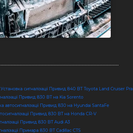
o Установка сигналізації Привид 840 BT Toyota Land Cruiser Pr
гналізації Привид 830 BT на Kia Sorento
ка автосигналізації Привид 830 на Hyundai SantaFe
втосигналізації Привид 830 BT на Honda CR-V
гналізації Привид 830 BT Audi A3
гналізації Примара 830 BT Сadillac CTS