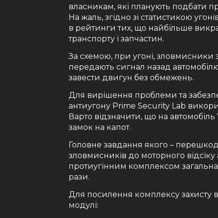
власникам, які планують подбати пр
На жаль, згідно зі статистикою угоні
в рейтинги тих, що найбільше викр
транспорту і запчастин.
За схемою, при угоні, зловмисники 
передають сигнал назад автомобілю 
завести двигун без обмежень.
Для вирішення проблеми та забезпе
антиугону Prime Security Lab викор
Варто відзначити, що на автомобіль
замок на капот.
Головне завдання якого – перешко
зловмисників до моторного відсіку 
протиугінним комплексом загальна 
рази.
Для посилення комплексу захисту в
модулі: