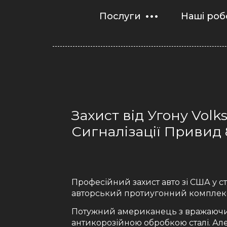
Послуги
Наші роб
Захист від Угону Volk
Сигналізації Привид 
Професійний захист авто зі США у сту
авторський протиугонний комплекс з
Потужний американець з вражаючи
антикорозійною обробкою сталі. Але 