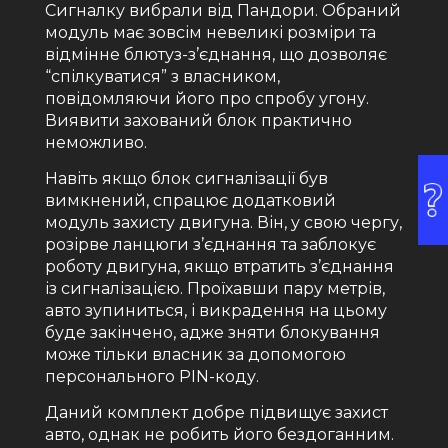
Сигналку вибрали від Пандори. Обраний
модуль має зовсім невеликі розміри та
відмінне блютуз-з’єднання, що дозволяє
“спілкуватися” з власником,
повідомляючи його про спробу угону.
Виявити захований блок практично
неможливо.
Навіть якщо блок сигналізації був
вимкнений, спрацює додатковий
модуль захисту двигуна. Він, у свою чергу,
розірве ланцюги з’єднання та заблокує
роботу двигуна, якщо втратить з’єднання
із сигналізацією. Проїхавши пару метрів,
авто зупиниться, і викрадення на цьому
буде закінчено, адже зняти блокування
може тільки власник за допомогою
персонального PIN-коду.
Даний комплект добре підвищує захист
авто, однак не робить його бездоганним.