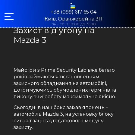
+38 (099) 617 65 04
Київ, Оранжерейна 3П
пн - сб: з 10:00 до 19:00
Захист від угону на
Mazda 3
Майстри з Prime Security Lab вже багато
років займаються встановленням
захисного обладнання на автомобілі,
дотримуючись обумовлених термінів та
виконуючи роботу максимально якісно.
Сьогодні в наш бокс заїхав японець –
автомобіль Mazda 3, на установку блоку
сигналізації та додаткового модуля
захисту.