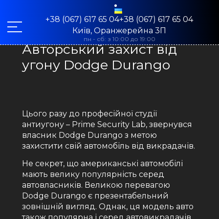
+38 (067) 617 65 04+38 (067) 617 65 04
Київ, Оранжерейна 3П
пн - сб: з 10:00 до 19:00
Авторський захист від
угону Dodge Durango
Цього разу до професійної студії
антиугону – Prime Security Lab, звернувся
власник Dodge Durango з метою
захистити свій автомобіль від викрадачів.
Не секрет, що американські автомобілі
мають велику популярність серед
автовласників. Великою перевагою
Dodge Durango є презентабельний
зовнішній вигляд. Однак, ця модель авто
також популярна і серед автовикрадачів,