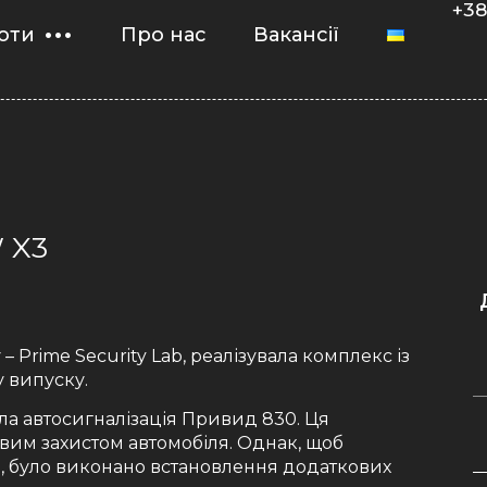
+38
оти
Про нас
Вакансії
 X3
 – Prime Security Lab, реалізувала комплекс із
у випуску.
ла автосигналізація Привид 830. Ця
довим захистом автомобіля. Однак, щоб
ь, було виконано встановлення додаткових