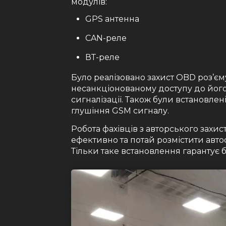
модулів:
GPS антенна
CAN-реле
ВТ-реле
Було реалізовано захист OBD роз’єм
несанкціонованому доступу до йог
сигналізації. Також були встановлен
глушіння GSM сигналу.
Робота фахівців з авторського захис
ефективно та потай розмістити автос
Тільки таке встановлення гарантує 