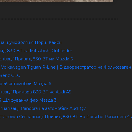
на шумоізоляція Порш Кайєн
вид 830 ВТ на Mitsubishi Outlander
налізації Привид 830 ВТ на Mazda 6
 Volkswagen Tiguan R-Line | Відеореєстратор на Фольксваген
-Benz GLC
ерей автомобіля Мазда 6
алізації Примара 830 ВТ на Audi А5
 3 Шліфування фар Мазда 3
гналізації Pandora на автомобіль Audi Q7
Установка Сигналізації Привид 830 ВТ На Porsche Panamera 4s