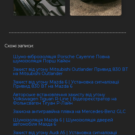
Схожі записи:
Шумо-віброізоляція Porsche Cayenne Повна
шумоізоляція Порш Кайєн
Захист від угону Mitsubishi Outlander Привид 830 ВТ
на Mitsubishi Outlander
Захист від угону Mazda 6 | Установка сигналізації
Привид 830 ВТ на Mazda 6
Авторське встановлення захисту від угону
Volkswagen Tiguan R-Line | Відеореєстратор на
Фольксваген Тігуан Р-Лайн
Захисна антигравійна плівка на Mercedes-Benz GLC
Шумоізоляція Mazda 6 | Шумоізоляція дверей
автомобіля Мазда 6
Захист від угону Audi А5 | Установка сигналізації