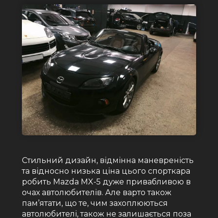
Стильний дизайн, відмінна маневреність
та відносно низька ціна цього спорткара
робить Mazda MX-5 дуже привабливою в
очах автолюбителів. Але варто також
пам’ятати, що те, чим захоплюються
автолюбителі, також не залишається поза