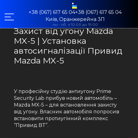
+38 (067) 617 65 04+38 (067) 617 65 04
Київ, Оранжерейна 3П
пн - сб: з 10:00 до 19:00
Захист від угону Mazda
MX-5 | Установка
автосигналізації Привид
Mazda MX-5
У професійну студію антиугону Prime
Security Lab прибув новий автомобіль –
Mazda MX-5 – для встановлення захисту
від угону. Власник автомобіля попросив
встановити протиугінний комплекс
“Привид BT”.