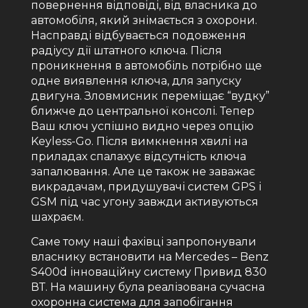
повернення відповіді, від власника до
автомобіля, який знімається з охорони.
Насправді відбувається подовження
радіусу дії штатного ключа. Після
проникнення в автомобіль потрібно ще
одне виявлення ключа, для запуску
двигуна. Зловмисник переміщає “вудку”
ближче до центральної консолі. Тепер
Ваш ключ успішно видно через опцію
Keyless-Go. Після вимкнення хвилі на
приладах спалахує відсутність ключа
запалювання. Але це також не заважає
викрадачам, придушувачі систем GPS і
GSM під час угону завжди активуються
шахраєм.
Саме тому наші фахівці запропонували
власнику встановити на Mercedes – Benz
S400d інноваційну систему Привид 830
ВТ. На машину була реалізована сучасна
охоронна система для запобігання