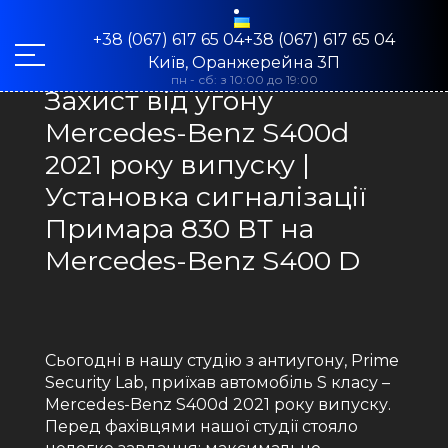
+38 (067) 617 65 04+38 (067) 617 65 04
Київ, Оранжерейна 3П
пн - сб: з 10:00 до 19:00
Захист від угону
Mercedes-Benz S400d
2021 року випуску |
Установка сигналізації
Примара 830 ВТ на
Mercedes-Benz S400 D
Сьогодні в нашу студію з антиугону, Prime
Security Lab, приїхав автомобіль S класу –
Mercedes-Benz S400d 2021 року випуску.
Перед фахівцями нашої студії стояло