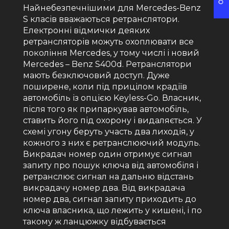
Найнебезпечнішими для Mercedes-Benz
S класів вважаються ретранслятори.
Електронні відмички деяких
ретрансляторів можуть охоплювати все
покоління Mercedes, у тому числі і новий
Mercedes – Benz S400d. Ретранслятори
мають безключовий доступ. Дуже
поширене, коли під прицілом крадіїв
автомобіль із опцією Keyless-Go. Власник,
після того як припаркував автомобіль,
ставить його під охорону і видаляється. У
схемі угону беруть участь два лиходія, у
кожного з них є ретранслюючий модуль.
Викрадач номер один отримує сигнал
запиту про пошук ключа від автомобіля і
ретранслює сигнал на дальню відстань
викрадачу номер два. Від викрадача
номер два, сигнал запиту приходить до
ключа власника, що лежить у кишені, і по
такому ж ланцюжку відбувається