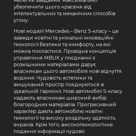
нелегке завдання: максимально
убезпечити цього красеня від
інтелектуальних та механічних способів
угону.
Нові моделі Mercedes – Benz S-класу – це
завжди новітні та унікальні інноваційні
технології безпеки та комфорту, на які
можна покластися. Провідна концепція
управління MBUX у поєднанні з
розкішними матеріалами дарує
власникам цього автомобіля нові відчуття
водіння. Чудовість естетики та
вишуканий простір поєднуються в
ідеальній гармонії. Нові автомобілі S-класу
надають власникам широкий вибір
благородних матеріалів. Прогресивний
характер дають автомобілю новітні
технології та високу роздільну здатність
екранів. Крім того, високотехнологічне
подання інформації чудово