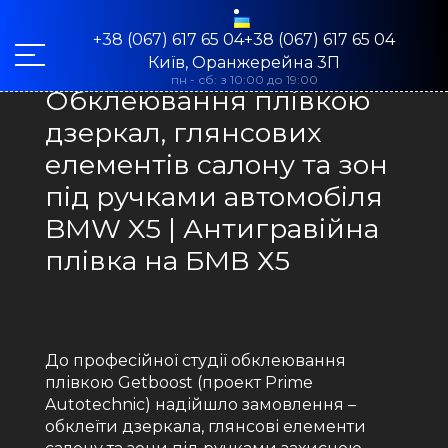
+38 (067) 617 65 04+38 (067) 617 65 04
Київ, Оранжерейна 3П
пн - сб: з 10:00 до 19:00
Обклеювання плівкою
дзеркал, глянсових
елементів салону та зон
під ручками автомобіля
BMW X5 | Антигравійна
плівка на БМВ Х5
До професійної студії обклеювання
плівкою Getboost (проект Prime
Autotechnic) надійшло замовлення –
обклеїти дзеркала, глянсові елементи