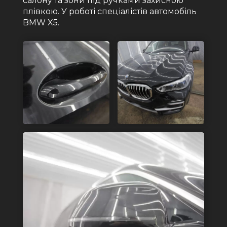
салону та зони під ручками захисною
плівкою. У роботі спеціалістів автомобіль
BMW X5.