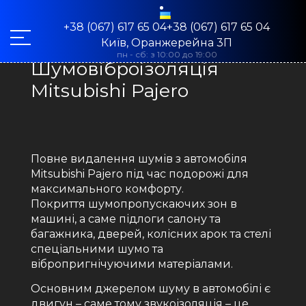
+38 (067) 617 65 04+38 (067) 617 65 04
Київ, Оранжерейна 3П
пн - сб: з 10:00 до 19:00
Шумовіброізоляція
Mitsubishi Pajero
Повне видалення шумів з автомобіля
Mitsubishi Pajero під час подорожі для
максимального комфорту.
Покриття шумопропускаючих зон в
машині, а саме підлоги салону та
багажника, дверей, колісних арок та стелі
спеціальними шумо та
вібропригнічуючими матеріалами.
Основним джерелом шуму в автомобілі є
двигун – саме тому звукоізоляція – це