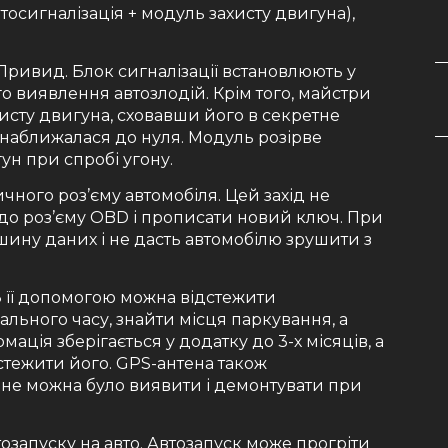
тосигналізація + модуль захисту двигуна),
– Привид. Блок сигналізації встановлюють у
о виявлення автозлодій. Крім того, майстри
сту двигуна, сховавши його в секретне
 наближалася до нуля. Модуль розірве
ун при спробі угону.
ичного роз’єму автомобіля. Цей захід не
до роз’єму OBD і прописати новий ключ. При
шину даних і не дасть автомобілю зрушити з
З її допомогою можна відстежити
льного часу, знайти місця паркування, а
мація зберігається у додатку до 3-х місяців, а
дстежити його. GPS-антена також
ї не можна було виявити і демонтувати при
тозапуску на авто. Автозапуск може прогріти