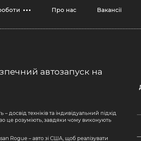
роботи
Про нас
Вакансії
безпечний автозапуск на
ть – досвід техніків та індивідуальний підхід
дово це розуміють, завдяки чому виконують
ssan Rogue – авто зі США, щоб реалізувати