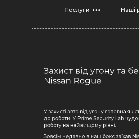
Послуги
Наші 
Захист від угону та 
Nissan Rogue
У захисті авто від угону головна якіс
до роботи. У Prime Security Lab чу
роботу на найвищому рівні.
Зовсім недавно в наш бокс заїхав Ni