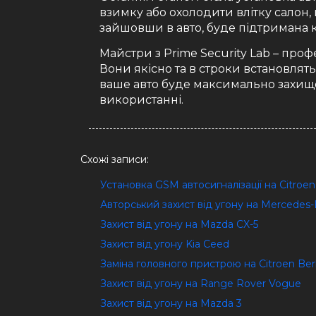
взимку або охолодити влітку салон,
зайшовши в авто, буде підтримана 
Майстри з Prime Security Lab – про
Вони якісно та в строки встановлят
ваше авто буде максимально захищ
використанні.
Схожі записи:
Установка GSM автосигналізації на Citro
Авторський захист від угону на Mercedes
Захист від угону на Mazda CX-5
Захист від угону Kia Ceed
Заміна головного пристрою на Citroen Ber
Захист від угону на Range Rover Vogue
Захист від угону на Mazda 3