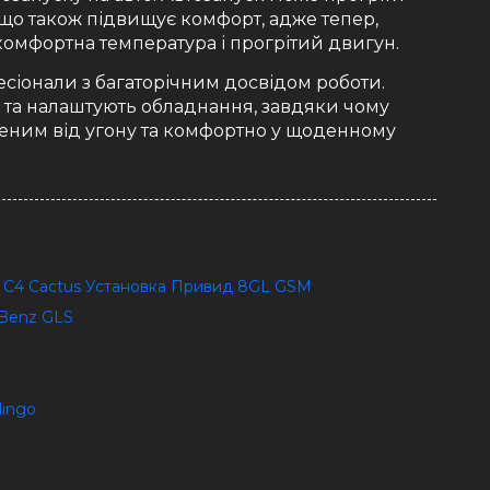
 що також підвищує комфорт, адже тепер,
комфортна температура і прогрітий двигун.
фесіонали з багаторічним досвідом роботи.
ь та налаштують обладнання, завдяки чому
еним від угону та комфортно у щоденному
en C4 Cactus Установка Привид 8GL GSM
-Benz GLS
lingo