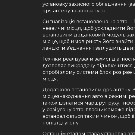
установку захисного обладнання (ав
gps-антену та автозапуск.
Сигналізація встановлена ​​на авто 
незвичні місця, щоб ускладнити йог
встановили додатковий модуль захи
місце, щоб ймовірність його знайти
ланцюги з’єднання і заглушить двиг
Техніки реалізували захист діагност
дозволяє викрадачу підключитися 
спробі злому системи блок розірве 
місця.
Додатково встановили gps-антену. 
місцезнаходження авто в режимі реа
також дізнатися маршрут руху. Інфор
у разі угону авто, власник зможе ві
встановлюється таким чином, щоб ї
попівтці угону.
Останнім етапом стала установка ав